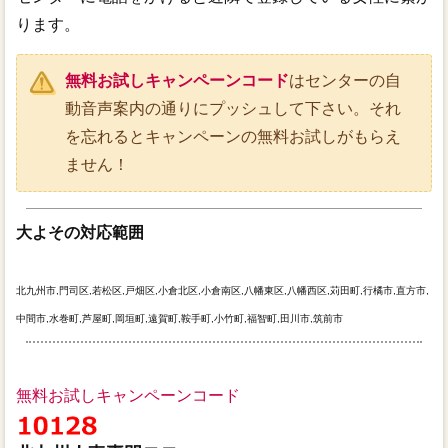
ります。
無料お試しキャンペーンコード
はセンターの自
動音声案内の通りにプッシュして下さい。それ
を忘れるとキャンペーンの無料お試しがもらえ
ません！
大よその対応範囲
北九州市,門司区,若松区,戸畑区,小倉北区,小倉南区,八幡東区,八幡西区,苅田町,行橘市,直方市,
中間市,水巻町,芦屋町,岡垣町,遠賀町,鞍手町,小竹町,福智町,田川市,筑前市
無料お試しキャンペーンコード