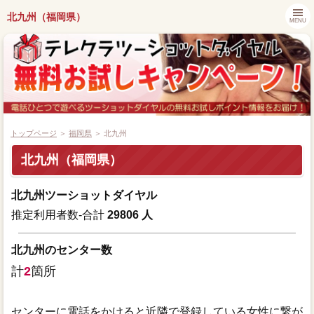
北九州（福岡県）
MENU
トップページ
＞
福岡県
＞ 北九州
北九州（福岡県）
都道府県別キャンペーン情報
北九州ツーショットダイヤル
ツーショットダイヤル番組紹介
推定利用者数-合計
29806 人
アプリでツーショットダイヤル
北九州のセンター数
計
2
箇所
ツーショット関連ニュース
センターに電話をかけると近隣で登録している女性に繋が