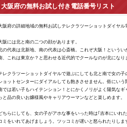
大阪府の無料お試し付き電話番号リスト
大阪府の詳細地域の無料お試しテレクラツーショットダイヤル
大阪には北と南の二つの顔があります。
北の代表は北新地、南の代表は心斎橋。これぞ大阪！というい
南、これは東京か？と思わせる近代的でクールなのが北になり
テレクラツーショットダイヤルで遊ぶにしても北と南で女の子
ショットセンターにダイアルしても飽きさせません。俗にいう
南では若い子もハイテンション！とにかくノリがよく陽気なギ
っと品の良いお嬢様風やキャリアウーマンなどと楽しめます。
どちらにしても、女の子がアホな事をいった時は｢吉本にいれたるど
コミをいれてあげましょう。ツッコミが遅いと怒られたりしま