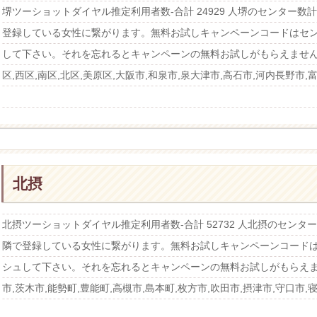
堺ツーショットダイヤル推定利用者数-合計 24929 人堺のセンター
登録している女性に繋がります。無料お試しキャンペーンコードはセ
して下さい。それを忘れるとキャンペーンの無料お試しがもらえません！
区,西区,南区,北区,美原区,大阪市,和泉市,泉大津市,高石市,河内長野市,富
北摂
北摂ツーショットダイヤル推定利用者数-合計 52732 人北摂のセン
隣で登録している女性に繋がります。無料お試しキャンペーンコード
シュして下さい。それを忘れるとキャンペーンの無料お試しがもらえま
市,茨木市,能勢町,豊能町,高槻市,島本町,枚方市,吹田市,摂津市,守口市,寝