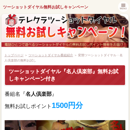
ツーショットダイヤル無料お試しキャンペーン
MENU
トップページ
＞
ツーショットダイヤル番組紹介
＞ 変態ツーショットダイヤル・名
人倶楽部の無料お試し
ツーショットダイヤル『名人倶楽部』無料お試
都道府県別キャンペーン情報
しキャンペーン付き
ツーショットダイヤル番組紹介
番組名『
名人倶楽部
』
アプリでツーショットダイヤル
1500円分
無料お試しポイント
ツーショット関連ニュース