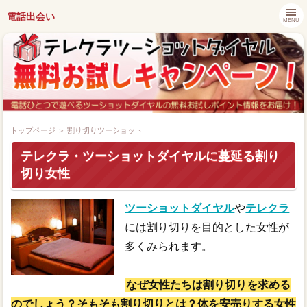
電話出会い
MENU
トップページ
＞ 割り切りツーショット
テレクラ・ツーショットダイヤルに蔓延る割り
切り女性
都道府県別キャンペーン情報
ツーショットダイヤル
や
テレクラ
ツーショットダイヤル番組紹介
には割り切りを目的とした女性が
アプリでツーショットダイヤル
多くみられます。
ツーショット関連ニュース
なぜ女性たちは割り切りを求める
のでしょう？そもそも割り切りとは？体を安売りする女性