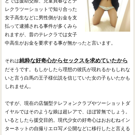
どでは援助交際、児童買春などテ
レクラツーショットで知り合った
女子高生などに男性側がお金を支
払って逮捕される事件が多くみら
れますが、昔のテレクラでは女子
中高生がお金を要求する事が無かったと言います。
純粋な好奇心からセックスを求めていたから
それは
だそうです。もしかしたら理想の彼氏が現れるかもしれな
いと言う白馬の王子様伝説を信じていた女の子もいたかも
しれません。
ですが、現在の店舗型テレフォンクラブやツーショットダ
イヤルではそのような娘は超レアで、ほぼ皆無でしょう。
いるとしたら援交目的。現代少女の好奇心はおおむねイン
ターネットの自撮りエロ写メ公開などに移行したと言える