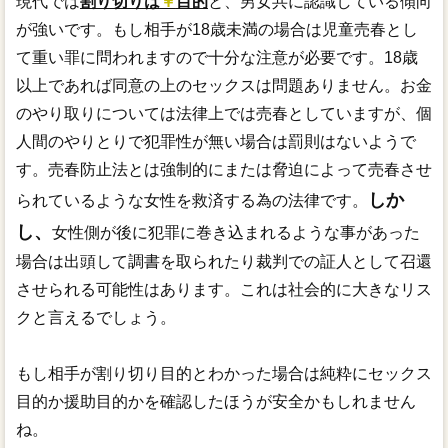
現代では
割り切りは
￥
目的
と、男女共に認識している傾向
が強いです。もし相手が18歳未満の場合は児童売春とし
て重い罪に問われますので十分な注意が必要です。18歳
以上であれば同意の上のセックスは問題ありません。お金
のやり取りについては法律上では売春としていますが、個
人間のやりとりで犯罪性が無い場合は罰則はないようで
す。売春防止法とは強制的にまたは脅迫によって売春させ
しか
られているような女性を救済する為の法律です。
し、
女性側が後に犯罪に巻き込まれるような事があった
場合は出頭して調書を取られたり裁判での証人として召還
させられる可能性はあります。これは社会的に大きなリス
クと言えるでしょう。
もし相手が割り切り目的とわかった場合は純粋にセックス
目的か援助目的かを確認したほうが安全かもしれません
ね。