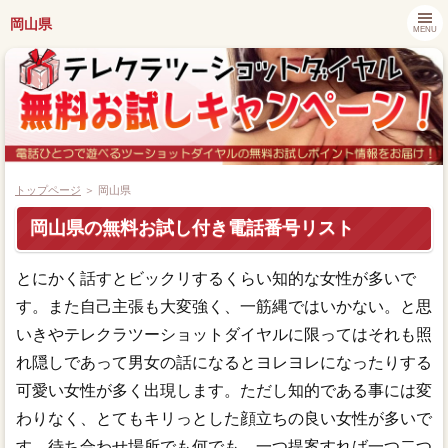
岡山県
MENU
トップページ
＞ 岡山県
岡山県の無料お試し付き電話番号リスト
都道府県別キャンペーン情報
とにかく話すとビックリするくらい知的な女性が多いで
ツーショットダイヤル番組紹介
す。また自己主張も大変強く、一筋縄ではいかない。と思
いきやテレクラツーショットダイヤルに限ってはそれも照
アプリでツーショットダイヤル
れ隠しであって男女の話になるとヨレヨレになったりする
可愛い女性が多く出現します。ただし知的である事には変
ツーショット関連ニュース
わりなく、とてもキリっとした顔立ちの良い女性が多いで
す。待ち合わせ場所でも何でも、一つ提案すれば一つ二つ