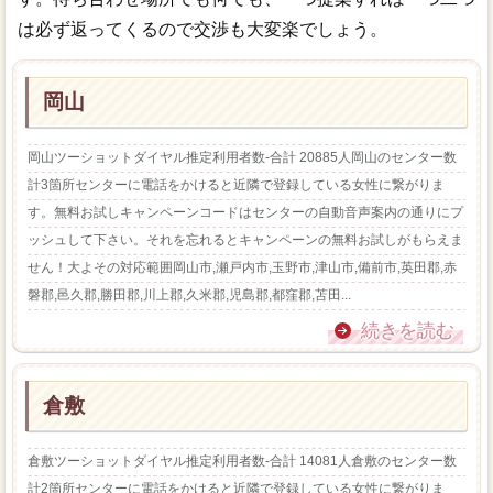
は必ず返ってくるので交渉も大変楽でしょう。
岡山
岡山ツーショットダイヤル推定利用者数-合計 20885人岡山のセンター数
計3箇所センターに電話をかけると近隣で登録している女性に繋がりま
す。無料お試しキャンペーンコードはセンターの自動音声案内の通りにプ
ッシュして下さい。それを忘れるとキャンペーンの無料お試しがもらえま
せん！大よその対応範囲岡山市,瀬戸内市,玉野市,津山市,備前市,英田郡,赤
磐郡,邑久郡,勝田郡,川上郡,久米郡,児島郡,都窪郡,苫田...
続きを読む
倉敷
倉敷ツーショットダイヤル推定利用者数-合計 14081人倉敷のセンター数
計2箇所センターに電話をかけると近隣で登録している女性に繋がりま