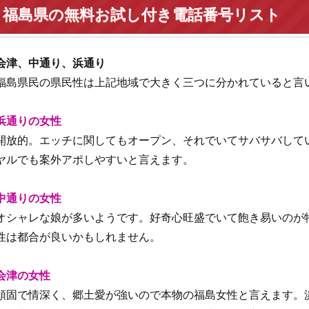
福島県の無料お試し付き電話番号リスト
会津、中通り、浜通り
福島県民の県民性は上記地域で大きく三つに分かれていると言
浜通りの女性
開放的。エッチに関してもオープン、それでいてサバサバして
ヤルでも案外アポしやすいと言えます。
中通りの女性
オシャレな娘が多いようです。好奇心旺盛でいて飽き易いのが
性は都合が良いかもしれません。
会津の女性
頑固で情深く、郷土愛が強いので本物の福島女性と言えます。