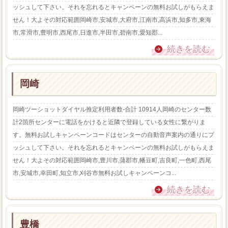
ッシュして下さい。それを忘れるとキャンペーンの無料お試しがもらえま
せん！大よその対応範囲岡崎市,安城市,大府市,江南市,高浜市,知多市,東海
市,常滑市,豊明市,西尾市,日進市,半田市,碧南市,愛知郡...
続きを読む
岡崎
岡崎ツーショットダイヤル推定利用者数-合計 10914人岡崎のセンター数
計2箇所センターに電話をかけると近隣で登録している女性に繋がりま
す。無料お試しキャンペーンコードはセンターの自動音声案内の通りにプ
ッシュして下さい。それを忘れるとキャンペーンの無料お試しがもらえま
せん！大よその対応範囲岡崎市,豊川市,蒲郡市,幡豆町,吉良町,一色町,西尾
市,安城市,幸田町,知立市,刈谷市無料お試しキャンペーンコ...
続きを読む
豊橋