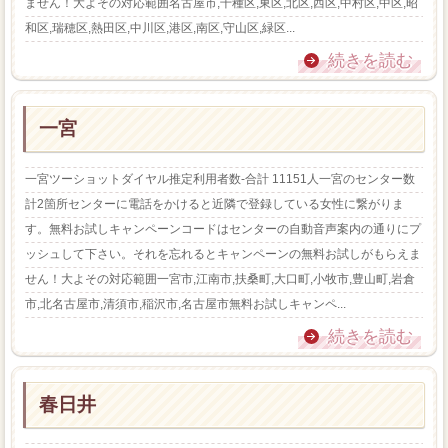
ません！大よその対応範囲名古屋市,千種区,東区,北区,西区,中村区,中区,昭
和区,瑞穂区,熱田区,中川区,港区,南区,守山区,緑区...
続きを読む
一宮
一宮ツーショットダイヤル推定利用者数-合計 11151人一宮のセンター数
計2箇所センターに電話をかけると近隣で登録している女性に繋がりま
す。無料お試しキャンペーンコードはセンターの自動音声案内の通りにプ
ッシュして下さい。それを忘れるとキャンペーンの無料お試しがもらえま
せん！大よその対応範囲一宮市,江南市,扶桑町,大口町,小牧市,豊山町,岩倉
市,北名古屋市,清須市,稲沢市,名古屋市無料お試しキャンペ...
続きを読む
春日井