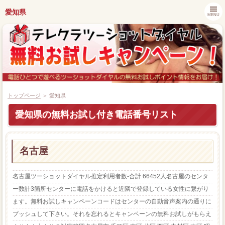
愛知県
MENU
トップページ
＞ 愛知県
愛知県の無料お試し付き電話番号リスト
都道府県別キャンペーン情報
名古屋
ツーショットダイヤル番組紹介
名古屋ツーショットダイヤル推定利用者数-合計 66452人名古屋のセンタ
アプリでツーショットダイヤル
ー数計3箇所センターに電話をかけると近隣で登録している女性に繋がり
ます。無料お試しキャンペーンコードはセンターの自動音声案内の通りに
ツーショット関連ニュース
プッシュして下さい。それを忘れるとキャンペーンの無料お試しがもらえ