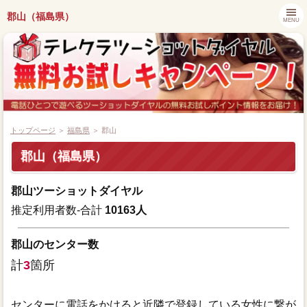
郡山（福島県）
MENU
トップページ
＞
福島県
＞ 郡山
郡山（福島県）
都道府県別キャンペーン情報
郡山ツーショットダイヤル
ツーショットダイヤル番組紹介
推定利用者数-合計
10163人
アプリでツーショットダイヤル
郡山のセンター数
計
3
箇所
ツーショット関連ニュース
センターに電話をかけると近隣で登録している女性に繋が