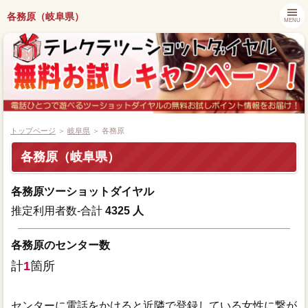
各務原（岐阜県）
MENU
トップページ
＞
岐阜県
＞ 各務原
各務原（岐阜県）
都道府県別キャンペーン情報
各務原ツーショットダイヤル
ツーショットダイヤル番組紹介
推定利用者数-合計
4325 人
アプリでツーショットダイヤル
各務原のセンター数
計
1
箇所
ツーショット関連ニュース
センターに電話をかけると近隣で登録している女性に繋が