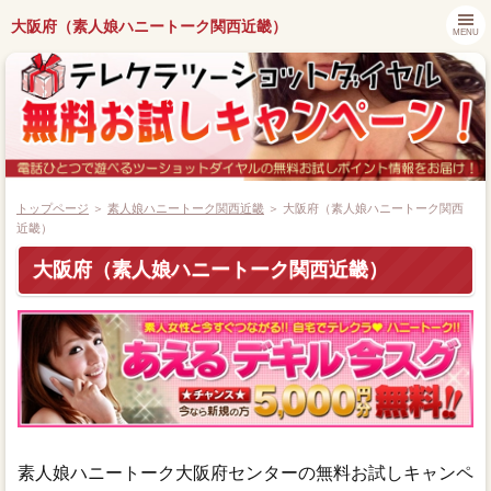
大阪府（素人娘ハニートーク関西近畿）
MENU
トップページ
＞
素人娘ハニートーク関西近畿
＞ 大阪府（素人娘ハニートーク関西
近畿）
大阪府（素人娘ハニートーク関西近畿）
都道府県別キャンペーン情報
ツーショットダイヤル番組紹介
アプリでツーショットダイヤル
ツーショット関連ニュース
素人娘ハニートーク大阪府センターの無料お試しキャンペ