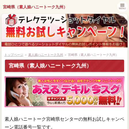
宮崎県（素人娘ハニートーク九州）
MENU
トップページ
＞
素人娘ハニートーク九州
＞ 宮崎県（素人娘ハニートーク九州）
宮崎県（素人娘ハニートーク九州）
都道府県別キャンペーン情報
ツーショットダイヤル番組紹介
アプリでツーショットダイヤル
ツーショット関連ニュース
素人娘ハニートーク宮崎県センターの無料お試しキャンペ
ーン電話番号一覧です。