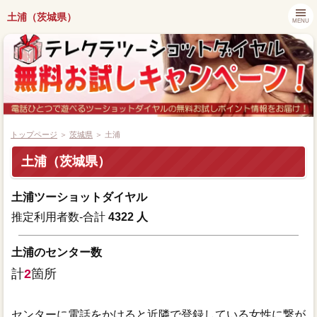
土浦（茨城県）
MENU
トップページ
＞
茨城県
＞ 土浦
土浦（茨城県）
都道府県別キャンペーン情報
土浦ツーショットダイヤル
ツーショットダイヤル番組紹介
推定利用者数-合計
4322 人
アプリでツーショットダイヤル
土浦のセンター数
計
2
箇所
ツーショット関連ニュース
センターに電話をかけると近隣で登録している女性に繋が