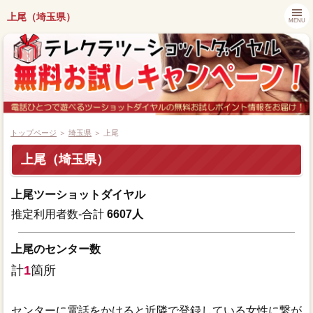
上尾（埼玉県）
MENU
トップページ
＞
埼玉県
＞ 上尾
上尾（埼玉県）
都道府県別キャンペーン情報
上尾ツーショットダイヤル
ツーショットダイヤル番組紹介
推定利用者数-合計
6607人
アプリでツーショットダイヤル
上尾のセンター数
計
1
箇所
ツーショット関連ニュース
センターに電話をかけると近隣で登録している女性に繋が