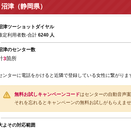
沼津（静岡県）
沼津ツーショットダイヤル
推定利用者数-合計
6240 人
沼津のセンター数
計
3
箇所
センターに電話をかけると近隣で登録している女性に繋がりま
無料お試しキャンペーンコード
はセンターの自動音声
それを忘れるとキャンペーンの無料お試しがもらえま
大よその対応範囲