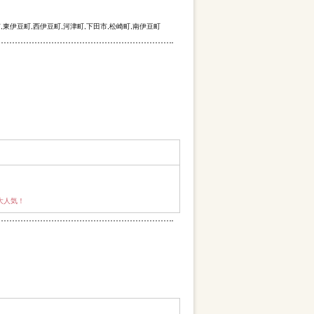
市,東伊豆町,西伊豆町,河津町,下田市,松崎町,南伊豆町
大人気！