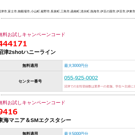
沼津市,富士市,御殿場市,小山町,裾野市,長泉町,三島市,函南町,清水町,熱海市,伊豆の国市,伊豆市,伊東
無料お試しキャンペーンコード
沼津2shotハニーライン
無料適用
最大3000円分
055-925-0002
センター番号
沼津での女性登録数は業界一の老舗。学生〜主婦に
無料お試しキャンペーンコード
東海マニア＆SMエクスタシー
無料適用
最大5000円分