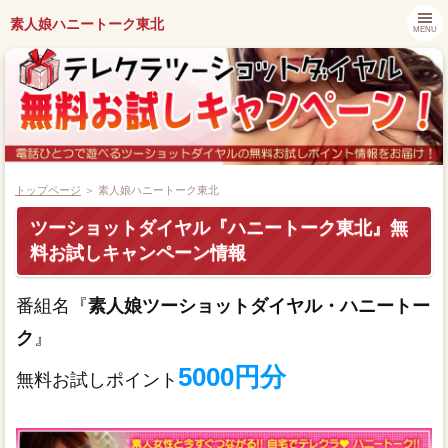
素人娘ハニートーク東北
MENU
トップページ
＞ 素人娘ハニートーク東北
ツーショットダイヤル『ハニートーク東北』無
料お試しキャンペーン情報
都道府県別キャンペーン情報
番組名『
素人娘ツーショットダイヤル・ハニートー
ツーショットダイヤル番組紹介
ク
』
アプリでツーショットダイヤル
5000円分
無料お試しポイント
ツーショット関連ニュース