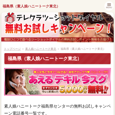
福島県（素人娘ハニートーク東北）
MENU
トップページ
＞
素人娘ハニートーク東北
＞ 福島県（素人娘ハニートーク東北）
福島県（素人娘ハニートーク東北）
都道府県別キャンペーン情報
ツーショットダイヤル番組紹介
アプリでツーショットダイヤル
ツーショット関連ニュース
素人娘ハニートーク福島県センターの無料お試しキャンペ
ーン電話番号一覧です。