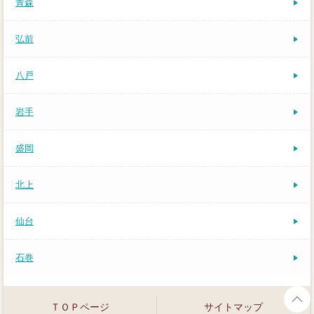
青森
弘前
八戸
岩手
盛岡
北上
仙台
石巻
ＴＯＰページ
サイトマップ