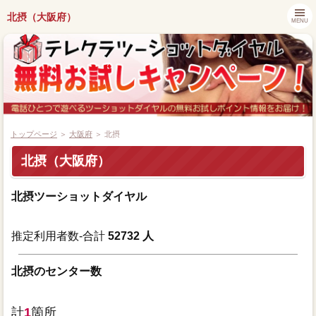
北摂（大阪府）
MENU
トップページ
＞
大阪府
＞ 北摂
北摂（大阪府）
都道府県別キャンペーン情報
北摂ツーショットダイヤル
ツーショットダイヤル番組紹介
推定利用者数-合計
52732 人
アプリでツーショットダイヤル
北摂のセンター数
ツーショット関連ニュース
計
1
箇所