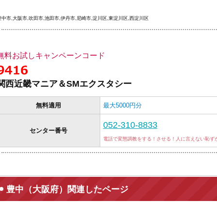
豊中市,大阪市,吹田市,池田市,伊丹市,尼崎市,淀川区,東淀川区,西淀川区
無料お試しキャンペーンコード
関西近畿マニア＆SMエクスタシー
無料適用
最大5000円分
052-310-8833
センター番号
電話で変態調教をする！させる！人に言えない恥ず
豊中（大阪府）関連したページ