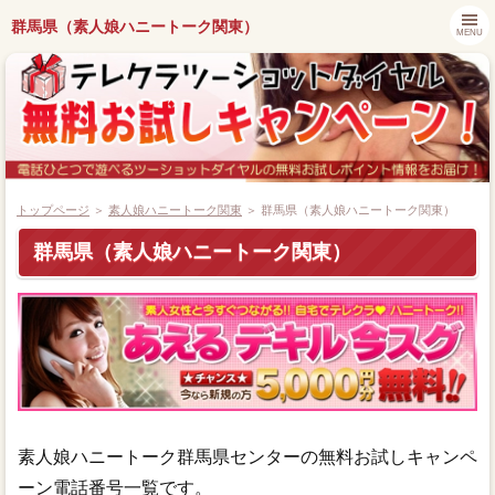
群馬県（素人娘ハニートーク関東）
MENU
トップページ
＞
素人娘ハニートーク関東
＞ 群馬県（素人娘ハニートーク関東）
群馬県（素人娘ハニートーク関東）
都道府県別キャンペーン情報
ツーショットダイヤル番組紹介
アプリでツーショットダイヤル
ツーショット関連ニュース
素人娘ハニートーク群馬県センターの無料お試しキャンペ
ーン電話番号一覧です。