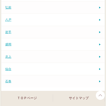
弘前
八戸
岩手
盛岡
北上
仙台
石巻
ＴＯＰページ
サイトマップ