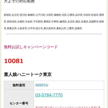
大よその対応範囲
新宿区,足立区,荒川区,板橋区,江戸川区,大田区,葛飾区,北区,江東区,品川区,渋谷区,杉並区,墨田
区,世田谷区,台東区,中央区,千代田区,豊島区,中野区,練馬区,文京区,港区,目黒区,武蔵野市,調布
市,西東京市,小金井市,小平市,狛江市,東久留米市,東村山市,三鷹市,清瀬市
無料お試しキャンペーンコード
素人娘ハニートーク東京
無料適用
5000円分
03-5784-7770
センター番号
東京都で素人娘とエッチトーク＆ナンパをするなら最適な番