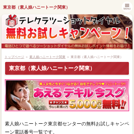
東京都（素人娘ハニートーク関東）
MENU
トップページ
＞
素人娘ハニートーク関東
＞ 東京都（素人娘ハニートーク関東）
東京都（素人娘ハニートーク関東）
都道府県別キャンペーン情報
ツーショットダイヤル番組紹介
アプリでツーショットダイヤル
ツーショット関連ニュース
素人娘ハニートーク東京都センターの無料お試しキャンペ
ーン電話番号一覧です。