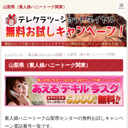
山梨県（素人娘ハニートーク関東）
MENU
トップページ
＞
素人娘ハニートーク関東
＞ 山梨県（素人娘ハニートーク関東）
山梨県（素人娘ハニートーク関東）
都道府県別キャンペーン情報
ツーショットダイヤル番組紹介
アプリでツーショットダイヤル
ツーショット関連ニュース
素人娘ハニートーク山梨県センターの無料お試しキャンペ
ーン電話番号一覧です。