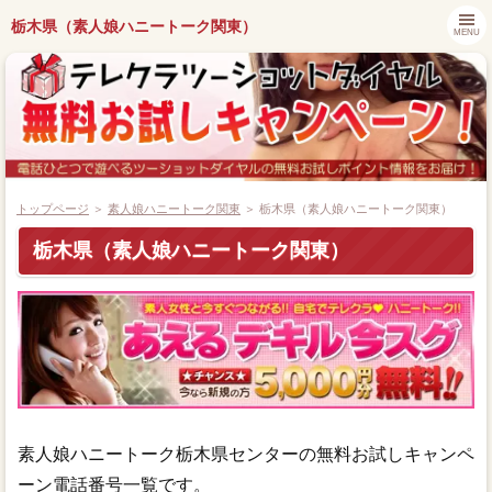
栃木県（素人娘ハニートーク関東）
MENU
トップページ
＞
素人娘ハニートーク関東
＞ 栃木県（素人娘ハニートーク関東）
栃木県（素人娘ハニートーク関東）
都道府県別キャンペーン情報
ツーショットダイヤル番組紹介
アプリでツーショットダイヤル
ツーショット関連ニュース
素人娘ハニートーク栃木県センターの無料お試しキャンペ
ーン電話番号一覧です。